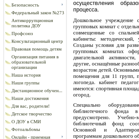
осуществления образо
Безопасность
процесса.
Федеральный закон №273
Дошкольное учреждение 
Антикоррупционная
политика ДОУ
групповых комнат с отдель
совмещенные со спальне
Профсоюз
кабинеты: методический, у
Консультационный центр
Созданы условия для разви
Правовая помощь детям
групповых комнатах офо
Организация питания в
двигательной активности
образовательной
другие, оснащённые разноо
организации
возрастом детей. Основным
Наша история
помещения для 11 групп, п
логопеда. кабинет педаг
Наши группы
имеются: спортивная площад
Дистанционное обучен...
огород.
Наши достижения
Специально оборудова
Для вас, родители!
библиотечного фонда в
Детское творчество
предусмотрено. Учебно
О ДОУ в СМИ
библиотечный фонд со
Основной и Адаптиров
Фотоальбомы
программам дошкольного о
Онлайн - приемная