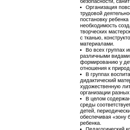
безопасности, санит
Организация пов
трудовой деятельно
постановку ребенка
необходимость созд
творческих мастерс
с тканью, конструк
материалами.
Во всех группах 
различными видами 
формированию у дет
отношения к природ
В группах воспит
дидактический мате
художественную лит
организации разных
В целом содержа
среды соответствуе
детей, периодическ
обеспечивая «зону 
ребенка.
Педагогический к