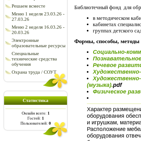
Решаем всместе
Библиотечный фонд для обр
Меню 1 неделя 23.03.26 -
в методическом каби
27.03.26
кабинетах специалис
Меню 2 неделя 16.03.26 -
группах детского са
20.03.26
Электронные
Формы, способы, методы 
образовательные ресурсы
Социально-комм
Специальные
Познавательное
технические средства
обучения
Речевое развит
Художественно-
Охрана труда / СОУТ
Художественно-
(музыка)
.
pdf
Физическое раз
Статистика
Характер размещени
Онлайн всего:
1
оборудования обесп
Гостей:
1
и игрушкам, матери
Пользователей:
0
Расположение мебел
оборудования отвеч